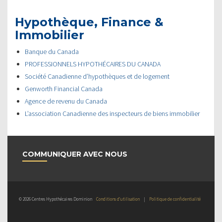
Hypothèque, Finance &
Immobilier
Banque du Canada
PROFESSIONNELS HYPOTHÉCAIRES DU CANADA
Société Canadienne d’hypothèques et de logement
Genworth Financial Canada
Agence de revenu du Canada
L’association Canadienne des inspecteurs de biens immobilier
COMMUNIQUER AVEC NOUS
© 2026 Centres Hypothécaires Dominion
Conditions d’utilisation
|
Politique de confidentialité